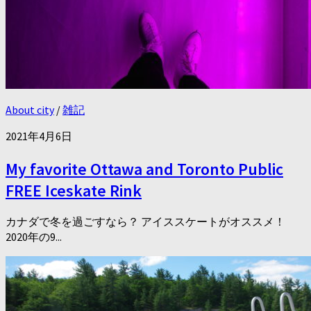
About city
/
雑記
2021年4月6日
My favorite Ottawa and Toronto Public
FREE Iceskate Rink
カナダで冬を過ごすなら？ アイススケートがオススメ！
2020年の9...