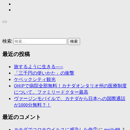
検索:
最近の投稿
旅するように生きる——
「三千円の使いかた」の衝撃
ケベックシティ観光
OHIPで病院全部無料！カナダオンタリオ州の医療制度
について。ファミリードクター最高
ヴァージンモバイルで、カナダから日本への国際通話
が1000分無料？！
最近のコメント
カナダでコロナウイルスに感染した件②
に
molly88
よ