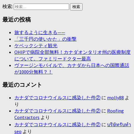
検索:
最近の投稿
旅するように生きる——
「三千円の使いかた」の衝撃
ケベックシティ観光
OHIPで病院全部無料！カナダオンタリオ州の医療制度
について。ファミリードクター最高
ヴァージンモバイルで、カナダから日本への国際通話
が1000分無料？！
最近のコメント
カナダでコロナウイルスに感染した件②
に
molly88
よ
り
カナダでコロナウイルスに感染した件②
に
Roofing
Contractors
より
カナダでコロナウイルスに感染した件②
に
บริษัทรับทำ
seo
より